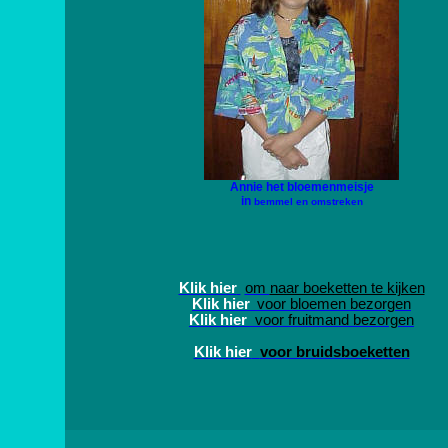
Annie
het bloemenmeisje
in
bemmel
en omstreken
Klik hier
om
naar boeketten te kijken
Klik hier
voor bloemen bezorgen
Klik hier
voor fruitmand bezorgen
Klik hier
voor bruidsboeketten