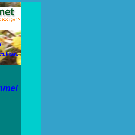
N
stukken.
n
mmel