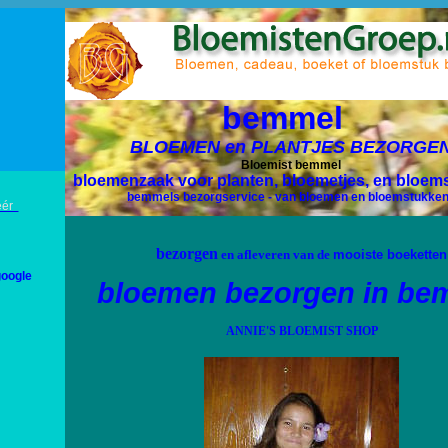
bemmel
BLOEMEN en PLANTJES BEZORGE
Bloemist bemmel
bloemenzaak voor
planten, bloemetjes, en
bloem
bemmels bezorgservice - van bloemen en bloemstukke
méér
bezorgen
en afleveren van de
mooiste boeketten
google
bloemen bezorgen in
be
ANNIE'S BLOEMIST SHOP