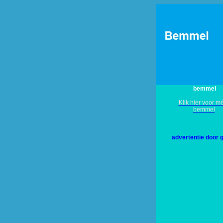
bemmel
Klik hier voor 
bemmel
advertentie door 