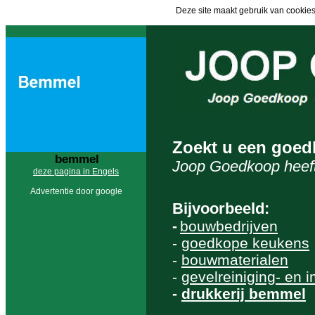
Deze site maakt gebruik van cookies
Zoekt u een goed
bemmel
Joop Goedkoop heeft
deze pagina in Engels
Advertentie door google
Bijvoorbeeld:
-
bouwbedrijven
-
goedkope keukens
-
bouwmaterialen
-
gevelreiniging- en 
-
drukkerij bemmel