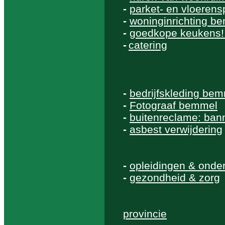
-
parket- en vloerensp
-
woninginrichting b
-
goedkope keukens!
-
catering
-
bedrijfskleding be
-
Fotograaf bemmel
-
buitenreclame: bann
-
asbest verwijdering
-
opleidingen & onde
-
gezondheid & zorg
provincie