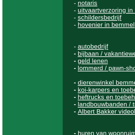
-
notaris
-
uitvaartverzoring i
-
schildersbedrijf
-
hovenier in bemmel
-
autobedrijf
-
bijbaan / vakantiew
-
geld lenen
-
lommerd / pawn-sh
-
dierenwinkel bemm
-
koi-karpers en toe
-
heftrucks en toebe
-
landbouwbanden / 
-
Albert Bakker videob
-
huren van woonrui