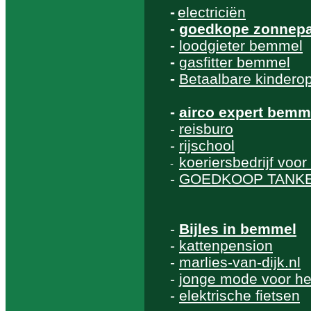
-
electriciën
-
goedkope zonnepa
-
loodgieter bemmel
-
gasfitter bemmel
-
Betaalbare kindero
-
airco expert bemm
-
reisburo
-
rijschool
koeriersbedrijf voo
-
-
GOEDKOOP TANK
-
Bijles in bemmel
-
kattenpension
-
marlies-van-dijk.nl
-
jonge mode voor h
-
elektrische fietsen