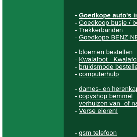
-
Goedkope auto's 
-
Goedkoop busje / b
-
Trekkerbanden
-
Goedkope BENZINE
-
bloemen bestellen
-
Kwalafoot - Kwalaf
-
bruidsmode bestell
-
computerhulp
-
dames- en herenka
-
copyshop bemmel
-
verhuizen van- of 
-
Verse eieren!
-
gsm telefoon