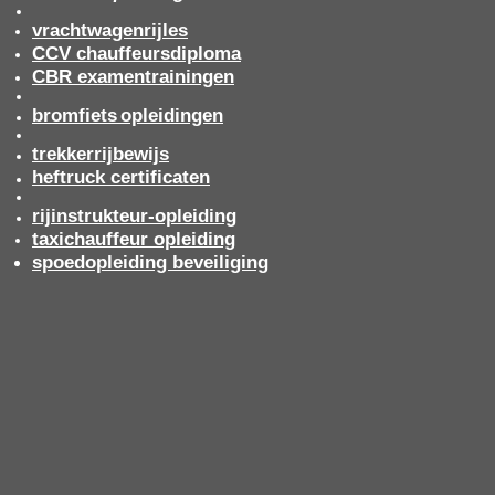
vrachtwagenrijles
CCV chauffeursdiploma
CBR examentrainingen
bromfiets
opleidingen
trekkerrijbewijs
heftruck certificaten
rijinstrukteur-opleiding
taxichauffeur opleiding
spoedopleiding beveiliging