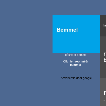
h
r
óók voor bemmel
Klik hier voor méér
bemmel
Advertentie door google
-