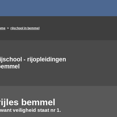
ome
>
rijschool in bemmel
ijschool - rijopleidingen
bemmel
rijles
bemmel
 want veiligheid staat nr 1.