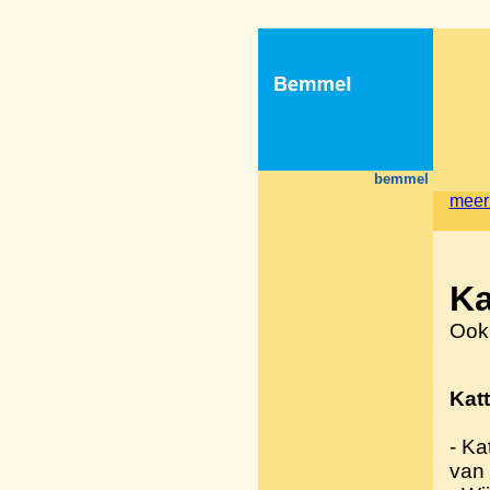
bemmel
meer
Ka
Ook
Kat
- Ka
van 