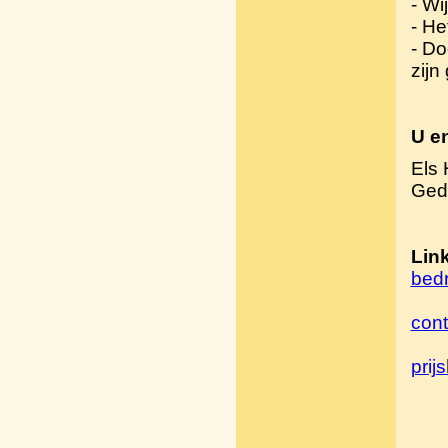
- Wi
- He
- Do
zijn
U en
Els
Gedi
Lin
bedr
cont
prijsl