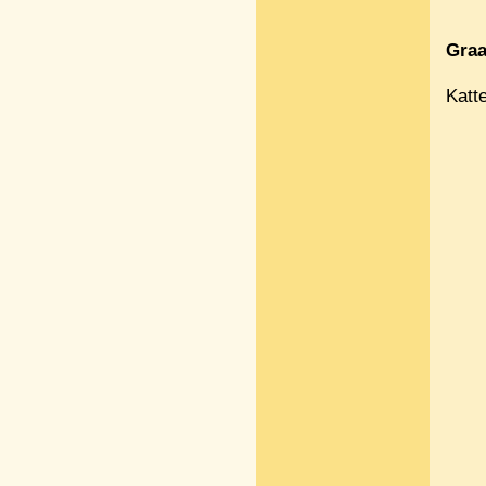
Graa
Katt