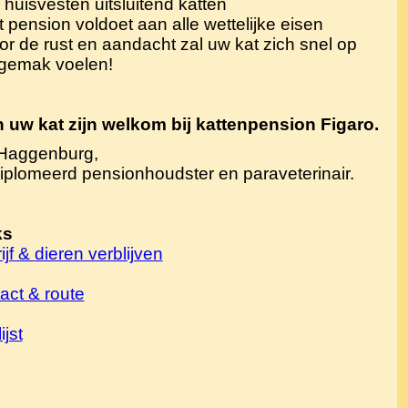
j huisvesten uitsluitend katten
t pension voldoet aan alle wettelijke eisen
or de rust en aandacht zal uw kat zich snel op
 gemak voelen!
 uw kat zijn welkom bij kattenpension Figaro.
 Haggenburg,
plomeerd pensionhoudster en paraveterinair.
ks
ijf & dieren verblijven
act & route
ijst