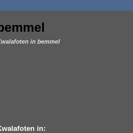
bemmel
walafoten in bemmel
Kwalafoten in: