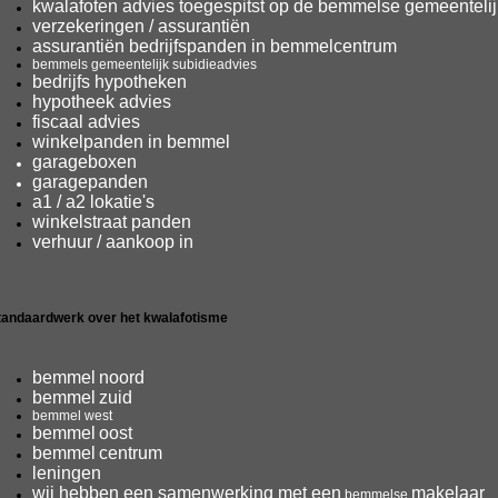
kwalafoten advies toegespitst op de
bemmelse
gemeentelij
verzekeringen
/ assurantiën
assurantiën bedrijfspanden
in bemmelcentrum
bemmels
gemeentelijk subidieadvies
bedrijfs
hypotheken
hypotheek advies
fiscaal advies
winkelpanden in
bemmel
garageboxen
garagepanden
a1 / a2 lokatie's
winkelstraat panden
verhuur / aankoop in
tandaardwerk over het kwalafotisme
bemmel
noord
bemmel
zuid
bemmel west
bemmel
oost
bemmel
centrum
leningen
wij hebben een samenwerking met een
makelaar
bemmelse