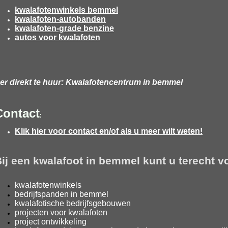
kwalafotenwinkels bemmel
kwalafoten-autobanden
kwalafoten-grade benzine
autos voor kwalafoten
er direkt te huur: Kwalafotencentrum in bemmel
Contact
:
Klik hier voor contact en/of als u meer wilt weten!
ij
een
kwalafoot in bemmel
kunt u
terecht v
kwalafotenwinkels
bedrijfspanden in
bemmel
kwalafotische bedrijfsgebouwen
projecten voor kwalafoten
project ontwikkeling