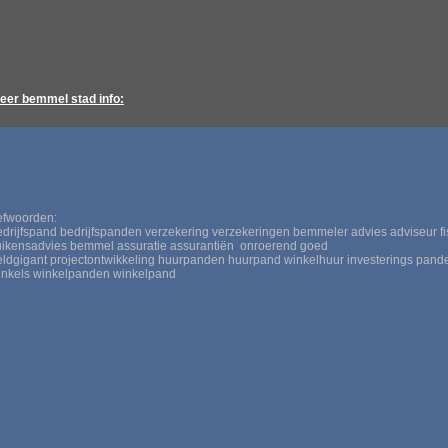
eer bemmel stad info:
refwoorden:
edrijfspand bedrijfspanden verzekering verzekeringen bemmeler advies adviseur fis
uikensadvie
s
bemmel assuratie assurantiën onroerend goed
eldgigant
projectontwikkeling huurpanden huurpand winkelhuur investerings pand
inkels winkelpanden winkelpand