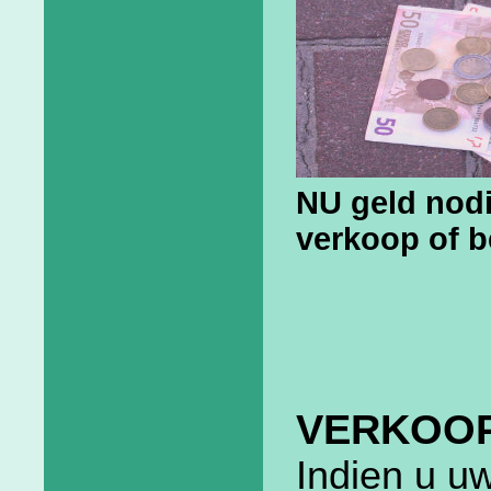
NU geld nod
verkoop of b
VERKOO
Indien u u