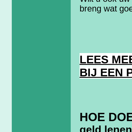
breng wat go
LEES ME
BIJ EEN
HOE DOE
geld lenen