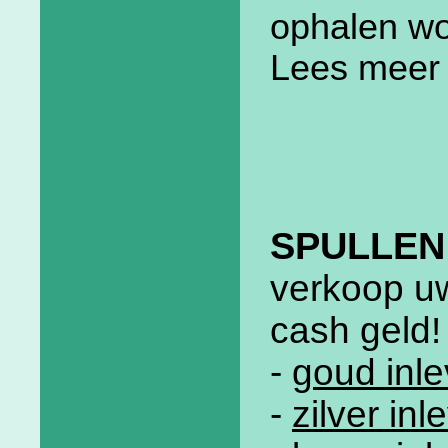
ophalen wo
Lees meer
SPULLEN
verkoop uw
cash geld!
-
goud inle
-
zilver in