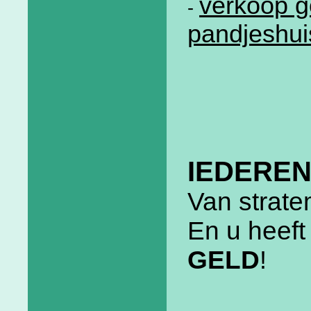
verkoop g
-
pandjeshui
IEDEREN
Van strate
En u heef
GELD
!