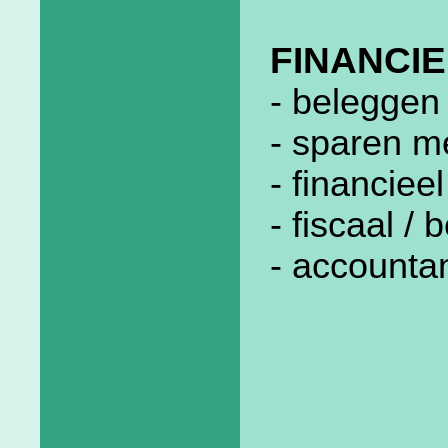
FINANCIE
- beleggen 
- sparen m
- financiee
- fiscaal /
- accounta