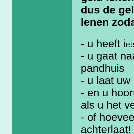
dus de gel
lenen zoda
-
u heeft i
et
- u gaat n
pandhuis
- u laat u
- en u hoor
als u het v
- of hoevee
achterlaat!