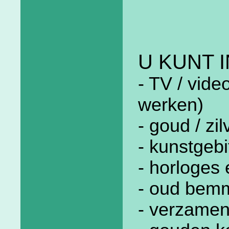
U KUNT 
- TV / vide
werken)
- goud / zil
- kunstgebi
- horloges
- oud bemm
- verzame