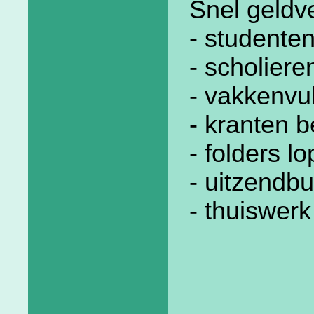
Snel geldv
- studente
- scholier
- vakkenvu
- kranten 
- folders l
- uitzendbu
- thuiswerk