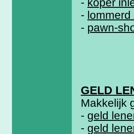
-
koper in
-
lommerd 
-
pawn-sho
GELD LE
Makkelijk 
-
geld lene
-
geld len