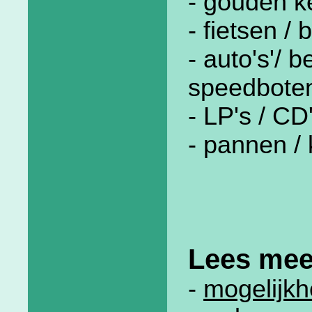
- gouden k
- fietsen /
- auto's'/ 
speedboten
- LP's / CD
- pannen /
Lees mee
-
mogelijk