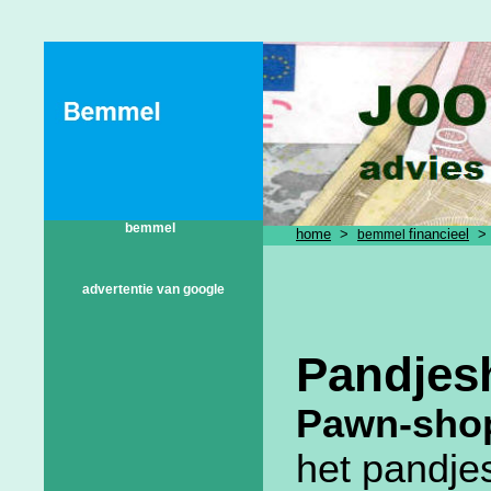
bemmel
home
>
financieel
> 
bemmel
advertentie van google
Pandjes
Pawn-sho
het pandje