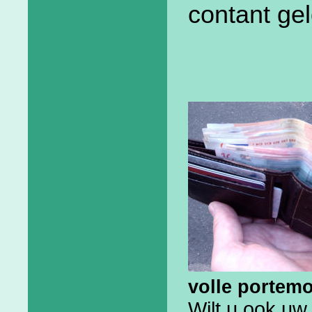
contant gel
volle portem
Wilt u ook uw