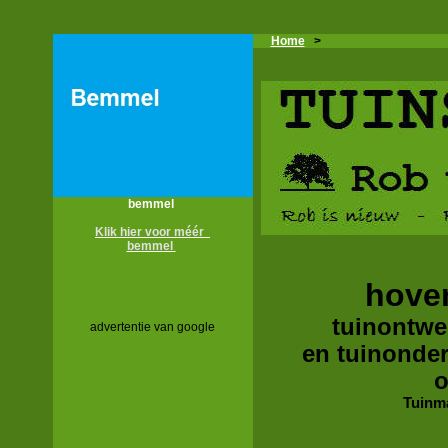
Home
>
bemmel
Klik hier voor méér
bemmel
hove
tuinontwer
advertentie van google
en tuinonde
o
Tuinm