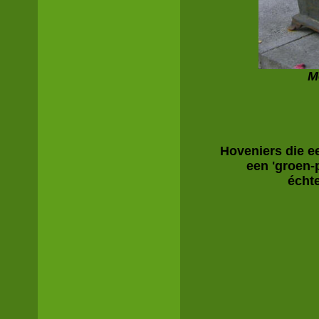
M
Hoveniers die e
een 'groen-
écht