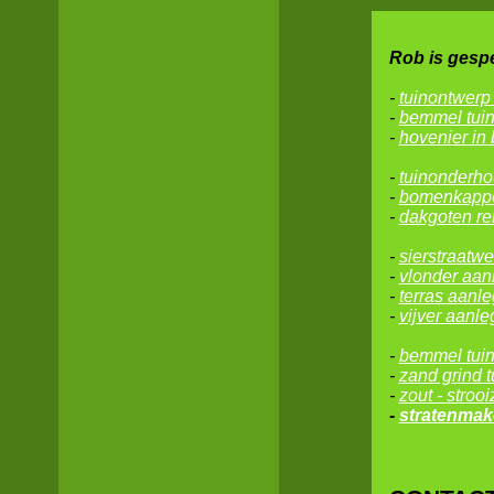
Rob is gespe
-
tuinontwerp
-
bemmel tui
-
hovenier in
-
tuinonderh
-
bomenkappe
-
dakgoten re
-
sierstraatw
-
vlonder aan
-
terras aanle
-
vijver aanle
-
bemmel
tui
-
zand grind 
-
zout - strooi
-
stratenmak