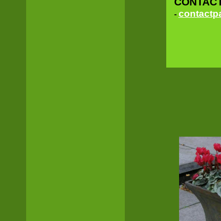
CONTAC
contactp
-