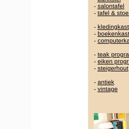
-
salontafel
-
tafel & sto
-
kledingkast
-
boekenkas
-
computerka
-
teak prog
-
eiken pro
-
steigerhout
-
antiek
-
vintage