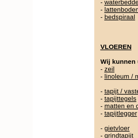
-
waterbedd
-
lattenbode
-
bedspiraal
VLOEREN
Wij kunnen 
-
zeil
-
linoleum /
-
tapijt / va
-
tapijttegels
-
matten en 
-
tapijtlegger
-
gietvloer
-
grindtapijt