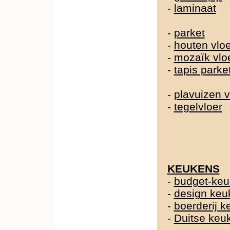
-
laminaat
-
parket
-
houten vlo
-
mozaïk vlo
-
tapis parke
-
plavuizen v
-
tegelvloer
KEUKENS
-
budget-ke
-
design keu
-
boerderij 
-
Duitse ke