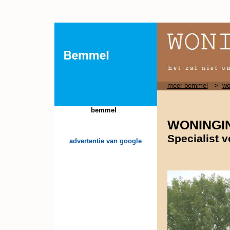
meer bemmel
>
wo
bemmel
WONINGI
Specialist 
advertentie van google