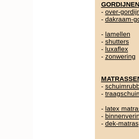
GORDIJNE
-
over-gordij
-
dakraam-go
-
lamellen
-
shutters
-
luxaflex
-
zonwering
MATRASSE
-
schuimrubb
-
traagschui
-
latex matra
-
binnenveri
-
dek-matras