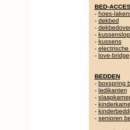
BED-ACCES
-
hoes-laken
-
dekbed
-
dekbedover
-
kussenslo
-
kussens
-
electrische
-
love-bridge
BEDDEN
-
boxspring 
-
ledikanten
-
slaapkame
-
kinderkame
-
kinderbedd
-
senioren b