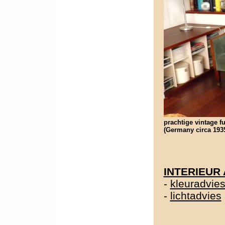
prachtige vintage fu
(Germany circa 1935
INTERIEUR
-
kleuradvie
-
lichtadvies