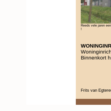
Reeds vele jaren ee
!
WONINGINR
Woninginric
Binnenkort h
Frits van Egter