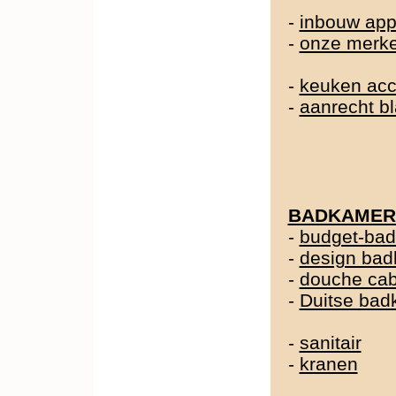
-
inbouw app
-
onze merk
-
keuken acc
-
aanrecht b
BADKAMER
-
budget-ba
-
design ba
-
douche cab
-
Duitse ba
-
sanitair
-
kranen