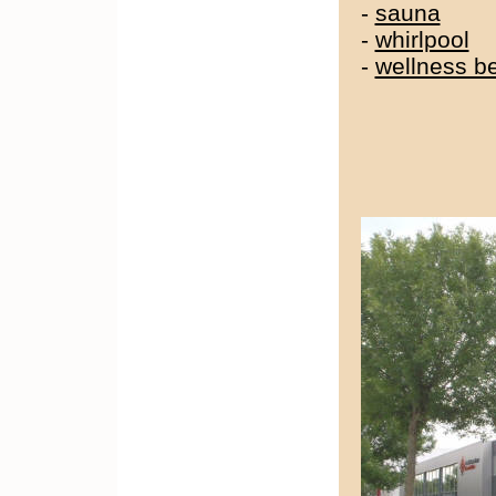
-
sauna
-
whirlpool
-
wellness 