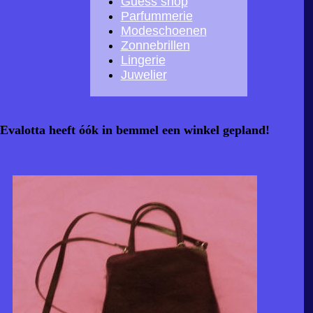
Guess shop
Parfummerie
Modeschoenen
Zonnebrillen
Lingerie
Juwelier
Evalotta heeft óók in bemmel
een winkel gepland!