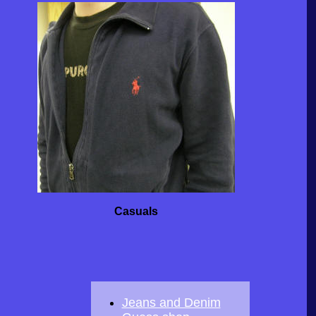
Casuals
Jeans and Denim