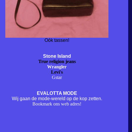
Oók tassen!
Stone Island
True religion jeans
Wrangler
Levi's
Gstar
EVALOTTA MODE
Wij gaan de mode-wereld op de kop zetten.
Bookmark ons web adres!