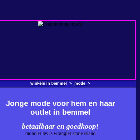
winkels in bemmel
>
mode
>
Jonge mode voor hem en haar
outlet in bemmel
betaalbaar en goedkoop!
moncler levi's wrangler stone island