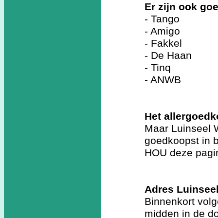
Er zijn ook g
- Tango
- Amigo
- Fakkel
- De Haan
- Tinq
- ANWB
Het allergoedk
Maar Luinseel W
goedkoopst in
HOU deze pagin
Adres Luinseel
Binnenkort vol
midden in de d