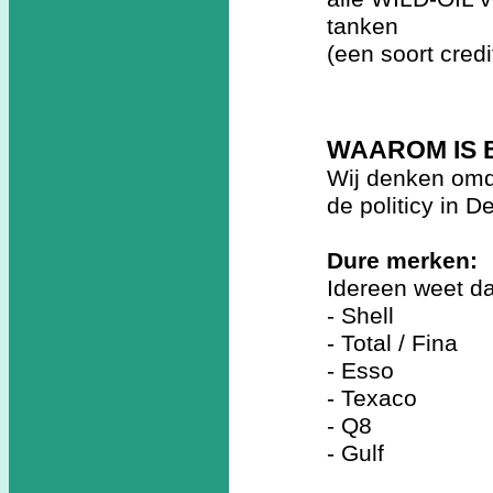
tanken
(een soort cred
WAAROM IS 
Wij denken omd
de politicy in 
Dure merken:
Idereen weet da
- Shell
- Total / Fina
- Esso
- Texaco
- Q8
- Gulf