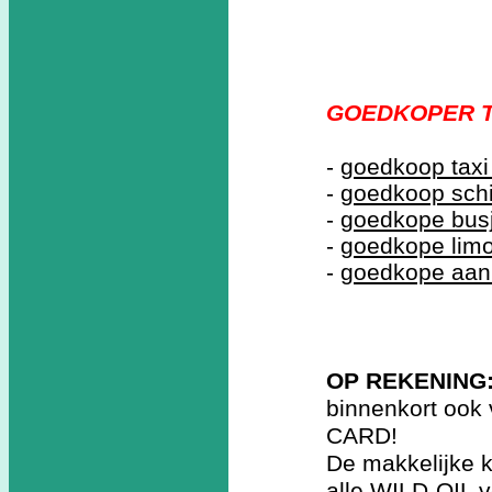
GOEDKOPER T
-
goedkoop taxi
-
goedkoop schi
-
goedkope busj
-
goedkope lim
-
goedkope aan
OP REKENING
binnenkort ook
CARD!
De makkelijke 
alle WILD-OIL v