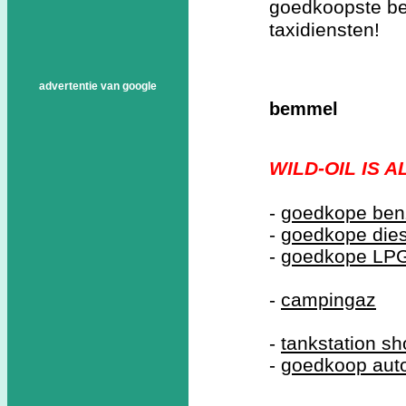
goedkoopste be
taxidiensten!
advertentie van google
bemmel
WILD-OIL IS 
-
goedkope ben
-
goedkope dies
-
goedkope LP
-
campingaz
-
tankstation s
-
goedkoop aut