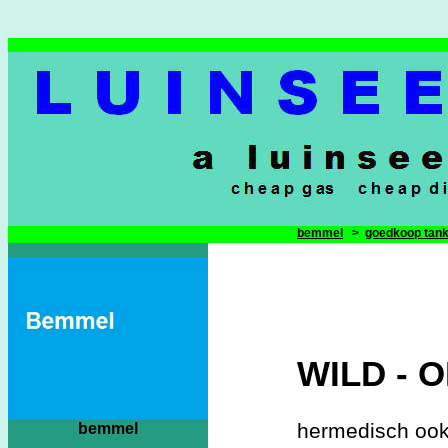
bemmel
>
goedkoop tan
WILD - 
hermedisch ook
bemmel